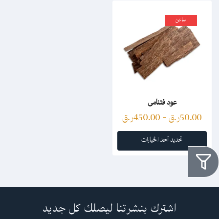
ساخن
عود فتنامى
50.00
ر.ق
–
450.00
ر.ق
تحديد أحد الخيارات
اشترك بنشرتنا ليصلك كل جديد