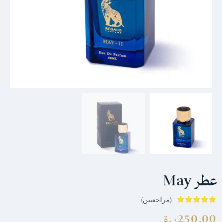
عطر May
(مراجعتين)
250.00
ر.ق