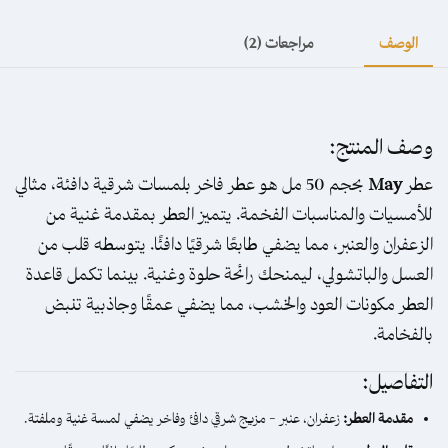
الوصف
مراجعات (2)
وصف المنتج:
عطر
May
بحجم 50 مل هو عطر فاخر بلمسات شرقية دافئة، مثالي
للأمسيات والمناسبات الفخمة. يتميز العطر بمقدمة غنية من
الزعفران والعنبر، مما يضفي طابعًا شرقيًا دافئًا. يتوسطه قلب من
العسل والباتشولي، ليمنحك رائحة حلوة وغنية. بينما تكمل قاعدة
العطر مكونات العود والخشب، مما يضفي عمقًا وجاذبية تنبض
بالفخامة.
التفاصيل:
مقدمة العطر:
زعفران، عنبر – مزيج شرقي دافئ وفاخر يضفي لمسة غنية وملفتة.