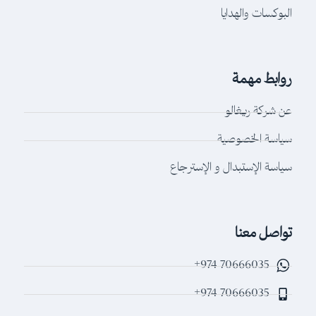
البوكسات والهدايا
روابط مهمة
عن شركة ريغالو
سياسة الخصوصية
سياسة الإستبدال و الإسترجاع
تواصل معنا
70666035 974+
70666035 974+