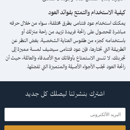
كيفية الاستخدام والتمتع بفوائد العود
يمكنك استخدام عود فتنامى بطرق مختلفة، سواء من خلال حرقه
مباشرة للحصول على رائحة فريدة تزيد من راحة منزلك أو
باستخدامه كجزء من طقوس العناية الشخصية. بغض النظر عن
الطريقة التي تختارها، فإن عود فتنامى سيضيف لمسة مميزة إلى
تجربتك. لا تنسى الاستمتاع بأوقاتك مع الأصدقاء والعائلة، حيث أن
رائحة العود تجلب الأجواء الأصيلة والمتميزة التي تفضلها.
اشترك بنشرتنا ليصلك كل جديد