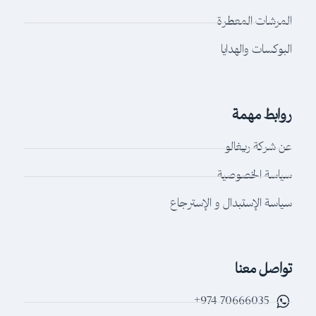
المرشات المعطرة
البوكسات والهدايا
روابط مهمة
عن شركة ريغالو
سياسة الخصوصية
سياسة الإستبدال و الإسترجاع
تواصل معنا
70666035 974+