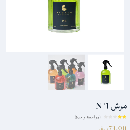
مرش N°1
(مراجعة واحدة)
73.00
ر.ق