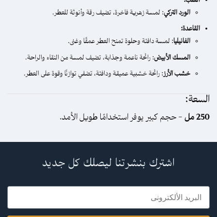
القلب:
الورد التركي
: لمسة زهرية فاخرة، تضيف رقة وأنوثة للعطر.
القاعدة:
الفانيليا
: لمسة دافئة وحلوة تمنح العطر عمقًا وغنى.
المسك الأبيض
: رائحة ناعمة وجذابة، تضيف لمسة من النقاء والراحة.
خشب الأرز
: رائحة خشبية عميقة ودافئة، تضفي توازنًا وقوة على العطر.
السعة:
250 مل
– حجم كبير يوفر استخدامًا طويل الأمد.
اشترك بنشرتنا ليصلك كل جديد