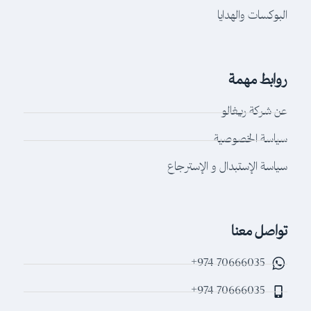
البوكسات والهدايا
روابط مهمة
عن شركة ريغالو
سياسة الخصوصية
سياسة الإستبدال و الإسترجاع
تواصل معنا
70666035 974+
70666035 974+